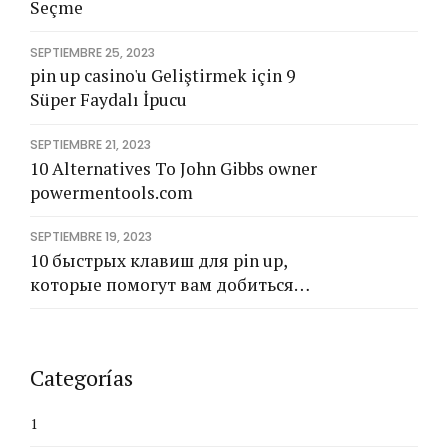
Seçme
SEPTIEMBRE 25, 2023
pin up casino'u Geliştirmek için 9
Süper Faydalı İpucu
SEPTIEMBRE 21, 2023
10 Alternatives To John Gibbs owner
powermentools.com
SEPTIEMBRE 19, 2023
10 быстрых клавиш для pin up,
которые помогут вам добиться
результата в рекордно короткие
сроки
Categorías
1