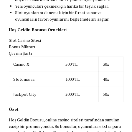
Yeni oyuncuları çekmek için harika bir teşvik sağlar.
Slot oyunlarını denemek için bir fırsat sunar ve
oyuncuların favori oyunlarını keşfetmelerini sağlar.
Hoş Geldin Bonusu Örnekleri
Slot Casino Sitesi
Bonus Miktarı
Çevrim Şartı
Casino X
500 TL
30x
Slotomania
1000 TL
40x
Jackpot City
2000 TL
50x
Özet
Hoş Geldin Bonusu, online casino siteleri tarafından sunulan
cazip bir promosyondur. Bu bonuslar, oyunculara ekstra para