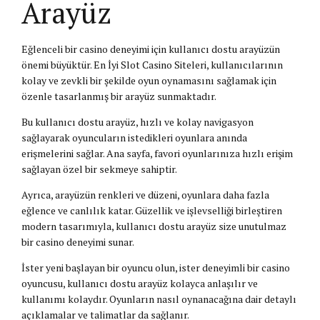
Arayüz
Eğlenceli bir casino deneyimi için kullanıcı dostu arayüzün
önemi büyüktür. En İyi Slot Casino Siteleri, kullanıcılarının
kolay ve zevkli bir şekilde oyun oynamasını sağlamak için
özenle tasarlanmış bir arayüz sunmaktadır.
Bu kullanıcı dostu arayüz, hızlı ve kolay navigasyon
sağlayarak oyuncuların istedikleri oyunlara anında
erişmelerini sağlar. Ana sayfa, favori oyunlarınıza hızlı erişim
sağlayan özel bir sekmeye sahiptir.
Ayrıca, arayüzün renkleri ve düzeni, oyunlara daha fazla
eğlence ve canlılık katar. Güzellik ve işlevselliği birleştiren
modern tasarımıyla, kullanıcı dostu arayüz size unutulmaz
bir casino deneyimi sunar.
İster yeni başlayan bir oyuncu olun, ister deneyimli bir casino
oyuncusu, kullanıcı dostu arayüz kolayca anlaşılır ve
kullanımı kolaydır. Oyunların nasıl oynanacağına dair detaylı
açıklamalar ve talimatlar da sağlanır.