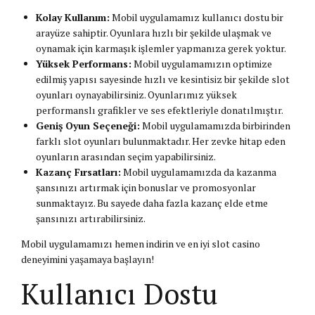
Kolay Kullanım:
Mobil uygulamamız kullanıcı dostu bir
arayüze sahiptir. Oyunlara hızlı bir şekilde ulaşmak ve
oynamak için karmaşık işlemler yapmanıza gerek yoktur.
Yüksek Performans:
Mobil uygulamamızın optimize
edilmiş yapısı sayesinde hızlı ve kesintisiz bir şekilde slot
oyunları oynayabilirsiniz. Oyunlarımız yüksek
performanslı grafikler ve ses efektleriyle donatılmıştır.
Geniş Oyun Seçeneği:
Mobil uygulamamızda birbirinden
farklı slot oyunları bulunmaktadır. Her zevke hitap eden
oyunların arasından seçim yapabilirsiniz.
Kazanç Fırsatları:
Mobil uygulamamızda da kazanma
şansınızı artırmak için bonuslar ve promosyonlar
sunmaktayız. Bu sayede daha fazla kazanç elde etme
şansınızı artırabilirsiniz.
Mobil uygulamamızı hemen indirin ve en iyi slot casino
deneyimini yaşamaya başlayın!
Kullanıcı Dostu