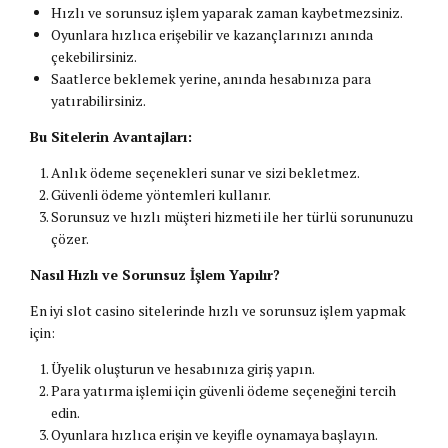
Hızlı ve sorunsuz işlem yaparak zaman kaybetmezsiniz.
Oyunlara hızlıca erişebilir ve kazançlarınızı anında
çekebilirsiniz.
Saatlerce beklemek yerine, anında hesabınıza para
yatırabilirsiniz.
Bu Sitelerin Avantajları:
Anlık ödeme seçenekleri sunar ve sizi bekletmez.
Güvenli ödeme yöntemleri kullanır.
Sorunsuz ve hızlı müşteri hizmeti ile her türlü sorununuzu
çözer.
Nasıl Hızlı ve Sorunsuz İşlem Yapılır?
En iyi slot casino sitelerinde hızlı ve sorunsuz işlem yapmak
için:
Üyelik oluşturun ve hesabınıza giriş yapın.
Para yatırma işlemi için güvenli ödeme seçeneğini tercih
edin.
Oyunlara hızlıca erişin ve keyifle oynamaya başlayın.