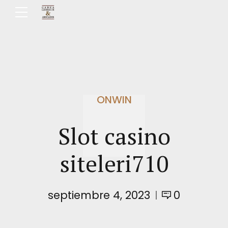
ONWIN
Slot casino
siteleri710
septiembre 4, 2023
0