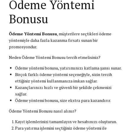
Ödeme Yöntemi
Bonusu
Ödeme Yöntemi Bonusu
, müşterilere seçtikleri ödeme
yöntemiyle daha fazla kazanma fırsatı sunan bir
promosyondur.
Neden Ödeme Yöntemi Bonusu tercih etmelisiniz?
Ödeme yöntemi bonusu, yatırımınızı katlama şansı sunar.
Birçok farklı ödeme yöntemi seçeneğiyle, sizin tercih
ettiğiniz yöntemi kullanmanıza imkan sağlar.
Kazançlarınızı hızlı ve güvenli bir şekilde çekmenizi
sağlar.
Ödeme yöntemi bonusu, size ekstra para kazandırır.
Ödeme Yöntemi Bonusu nasıl alınır?
Kayıt işlemlerinizi tamamlayın ve hesabınızı oluşturun.
Para yatırma işlemini seçtiğiniz ödeme yöntemi ile