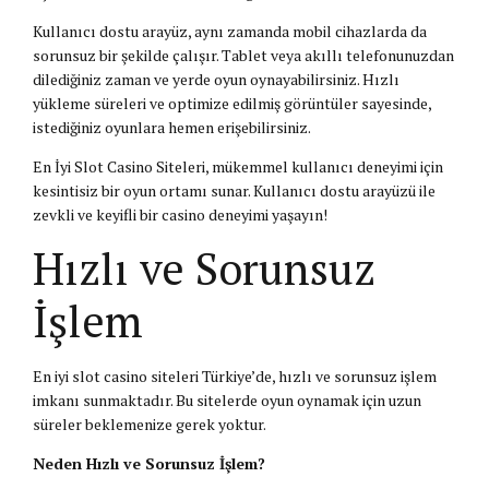
Kullanıcı dostu arayüz, aynı zamanda mobil cihazlarda da
sorunsuz bir şekilde çalışır. Tablet veya akıllı telefonunuzdan
dilediğiniz zaman ve yerde oyun oynayabilirsiniz. Hızlı
yükleme süreleri ve optimize edilmiş görüntüler sayesinde,
istediğiniz oyunlara hemen erişebilirsiniz.
En İyi Slot Casino Siteleri, mükemmel kullanıcı deneyimi için
kesintisiz bir oyun ortamı sunar. Kullanıcı dostu arayüzü ile
zevkli ve keyifli bir casino deneyimi yaşayın!
Hızlı ve Sorunsuz
İşlem
En iyi slot casino siteleri Türkiye’de, hızlı ve sorunsuz işlem
imkanı sunmaktadır. Bu sitelerde oyun oynamak için uzun
süreler beklemenize gerek yoktur.
Neden Hızlı ve Sorunsuz İşlem?