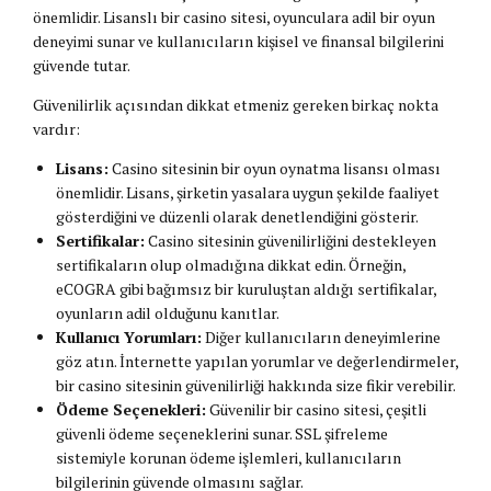
önemlidir. Lisanslı bir casino sitesi, oyunculara adil bir oyun
deneyimi sunar ve kullanıcıların kişisel ve finansal bilgilerini
güvende tutar.
Güvenilirlik açısından dikkat etmeniz gereken birkaç nokta
vardır:
Lisans:
Casino sitesinin bir oyun oynatma lisansı olması
önemlidir. Lisans, şirketin yasalara uygun şekilde faaliyet
gösterdiğini ve düzenli olarak denetlendiğini gösterir.
Sertifikalar:
Casino sitesinin güvenilirliğini destekleyen
sertifikaların olup olmadığına dikkat edin. Örneğin,
eCOGRA gibi bağımsız bir kuruluştan aldığı sertifikalar,
oyunların adil olduğunu kanıtlar.
Kullanıcı Yorumları:
Diğer kullanıcıların deneyimlerine
göz atın. İnternette yapılan yorumlar ve değerlendirmeler,
bir casino sitesinin güvenilirliği hakkında size fikir verebilir.
Ödeme Seçenekleri:
Güvenilir bir casino sitesi, çeşitli
güvenli ödeme seçeneklerini sunar. SSL şifreleme
sistemiyle korunan ödeme işlemleri, kullanıcıların
bilgilerinin güvende olmasını sağlar.