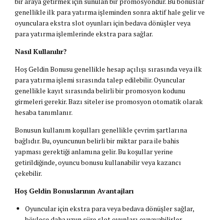
bir araya getirmek için sunulan bir promosyondur. Bu bonuslar
genellikle ilk para yatırma işleminden sonra aktif hale gelir ve
oyunculara ekstra slot oyunları için bedava dönüşler veya
para yatırma işlemlerinde ekstra para sağlar.
Nasıl Kullanılır?
Hoş Geldin Bonusu genellikle hesap açılışı sırasında veya ilk
para yatırma işlemi sırasında talep edilebilir. Oyuncular
genellikle kayıt sırasında belirli bir promosyon kodunu
girmeleri gerekir. Bazı siteler ise promosyon otomatik olarak
hesaba tanımlanır.
Bonusun kullanım koşulları genellikle çevrim şartlarına
bağlıdır. Bu, oyuncunun belirli bir miktar para ile bahis
yapması gerektiği anlamına gelir. Bu koşullar yerine
getirildiğinde, oyuncu bonusu kullanabilir veya kazancı
çekebilir.
Hoş Geldin Bonuslarının Avantajları
Oyuncular için ekstra para veya bedava dönüşler sağlar,
böylece daha uzun süre slot oyunları oynayabilirler.