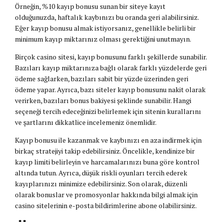
Örneğin, %10 kayıp bonusu sunan bir siteye kayıt
olduğunuzda, haftalık kaybınızı bu oranda geri alabilirsiniz.
Eğer kayıp bonusu almak istiyorsanız, genellikle belirli bir
minimum kayıp miktarınız olması gerektiğini unutmayın.
Birçok casino sitesi, kayıp bonusunu farklı şekillerde sunabilir.
Bazıları kayıp miktarınıza bağlı olarak farklı yüzdelerde geri
ödeme sağlarken, bazıları sabit bir yüzde üzerinden geri
ödeme yapar. Ayrıca, bazı siteler kayıp bonusunu nakit olarak
verirken, bazıları bonus bakiyesi şeklinde sunabilir. Hangi
seçeneği tercih edeceğinizi belirlemek için sitenin kurallarını
ve şartlarını dikkatlice incelemeniz önemlidir.
Kayıp bonusu ile kazanmak ve kaybınızı en aza indirmek için
birkaç stratejiyi takip edebilirsiniz. Öncelikle, kendinize bir
kayıp limiti belirleyin ve harcamalarınızı buna göre kontrol
altında tutun. Ayrıca, düşük riskli oyunları tercih ederek
kayıplarınızı minimize edebilirsiniz. Son olarak, düzenli
olarak bonuslar ve promosyonlar hakkında bilgi almak için
casino sitelerinin e-posta bildirimlerine abone olabilirsiniz.