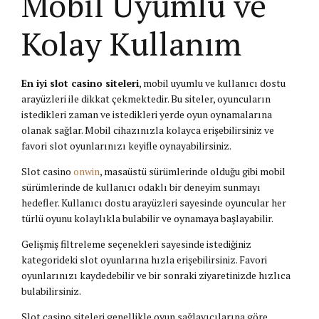
Mobil Uyumlu ve
Kolay Kullanım
En iyi slot casino siteleri
, mobil uyumlu ve kullanıcı dostu
arayüzleri ile dikkat çekmektedir. Bu siteler, oyuncuların
istedikleri zaman ve istedikleri yerde oyun oynamalarına
olanak sağlar. Mobil cihazınızla kolayca erişebilirsiniz ve
favori slot oyunlarınızı keyifle oynayabilirsiniz.
Slot casino
onwin
, masaüstü sürümlerinde olduğu gibi mobil
sürümlerinde de kullanıcı odaklı bir deneyim sunmayı
hedefler. Kullanıcı dostu arayüzleri sayesinde oyuncular her
türlü oyunu kolaylıkla bulabilir ve oynamaya başlayabilir.
Gelişmiş filtreleme seçenekleri sayesinde istediğiniz
kategorideki slot oyunlarına hızla erişebilirsiniz. Favori
oyunlarınızı kaydedebilir ve bir sonraki ziyaretinizde hızlıca
bulabilirsiniz.
Slot casino siteleri genellikle oyun sağlayıcılarına göre