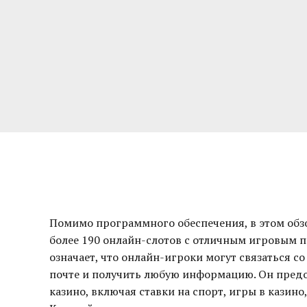
Помимо программного обеспечения, в этом обз
более 190 онлайн-слотов с отличным игровым 
означает, что онлайн-игроки могут связаться 
почте и получить любую информацию. Он пред
казино, включая ставки на спорт, игры в казино