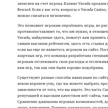
зачислен на счет игрока. Казино Vavada предла
Reward. Если у вас есть вопросы о Vavada Casino
можно связаться мгновенно.
Это позволяет игрокам опробовать игры, не рис
противопоставляют то, что им нужно, в отноше
Vavada, найденные здесь, помогут вам принять 
самым высоким рейтингом, здесь есть ссылка 
если вы еще не являетесь игроком на сайте. По
азартных игр, его команда разработала специа
игрокам отслеживать свои расходы и отслежива
вам игр, так как они были хорошо подобраны.
Существуют разные способы навигации по сайту
левом верхнем углу, где вы можете выбрать пр
зависимости от того, что вы ищете. Это часть C
репутацией и высоким качеством веб-сайты, такие
Сравнение диапазона игровых возможностей, до
очень впечатляет. Помимо надежности, он такж