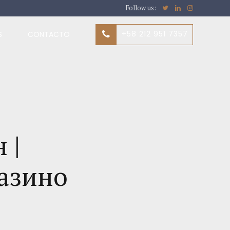
Follow us:
+58 212 951 7357
S
CONTACTO
 |
азино