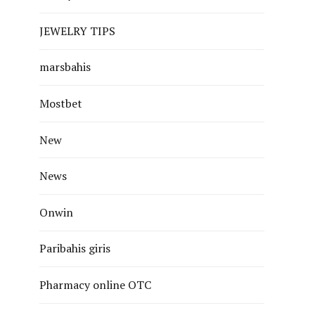
JEWELRY TIPS
marsbahis
Mostbet
New
News
Onwin
Paribahis giris
Pharmacy online OTC